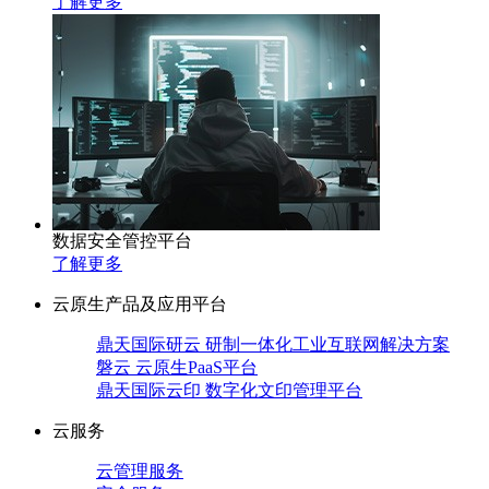
了解更多
数据安全管控平台
了解更多
云原生产品及应用平台
鼎天国际研云 研制一体化工业互联网解决方案
磐云 云原生PaaS平台
鼎天国际云印 数字化文印管理平台
云服务
云管理服务