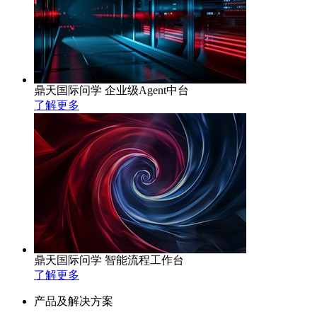
鼎天国际问学 企业级Agent中台
了解更多
鼎天国际问学 智能流程工作台
了解更多
产品及解决方案