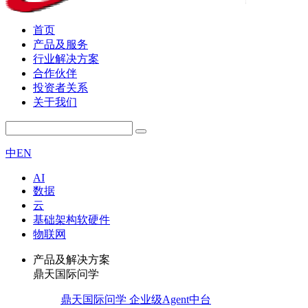
首页
产品及服务
行业解决方案
合作伙伴
投资者关系
关于我们
中
EN
AI
数据
云
基础架构软硬件
物联网
产品及解决方案
鼎天国际问学
鼎天国际问学 企业级Agent中台